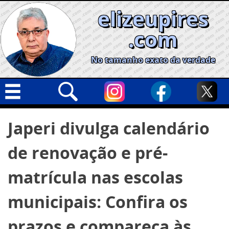
Skip
elizeupires
to
content
.com
No tamanho exato da verdade
Capa
Pesquisar
Japeri divulga calendário
por:
Geral
de renovação e pré-
Cidades
Política
matrícula nas escolas
Nacional
municipais: Confira os
Opinião
prazos e compareça às
Informe especial