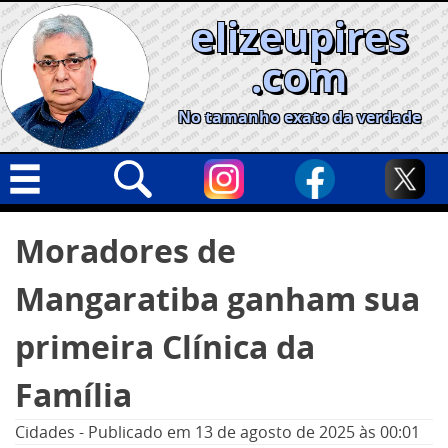
Skip
elizeupires
to
content
.com
No tamanho exato da verdade
Capa
Pesquisar
Moradores de
por:
Geral
Mangaratiba ganham sua
Cidades
Política
primeira Clínica da
Nacional
Família
Opinião
Cidades
-
Publicado em
13 de agosto de 2025
às 00:01
Informe especial