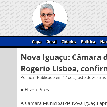
Skip
to
content
Capa
Geral
Cidades
Política
Nac
Pesquisar
Nova Iguaçu: Câmara d
por:
Rogerio Lisboa, confi
Política
-
Publicado em
12 de agosto de 2025
às
● Elizeu Pires
A Câmara Municipal de Nova Iguaçu apr