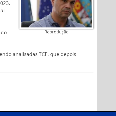
2023,
al
ado
Reprodução
sendo analisadas TCE, que depois