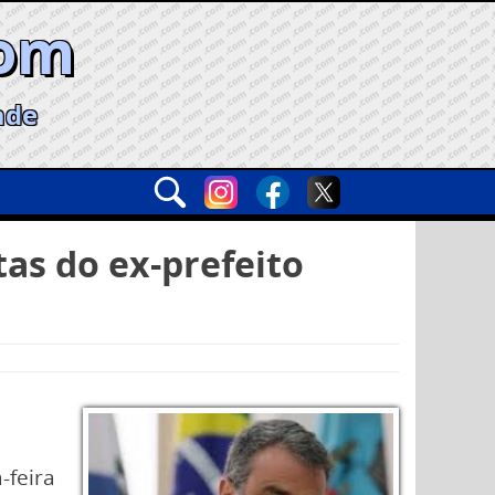
com
ade
as do ex-prefeito
-feira