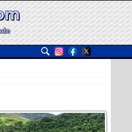
com
ade