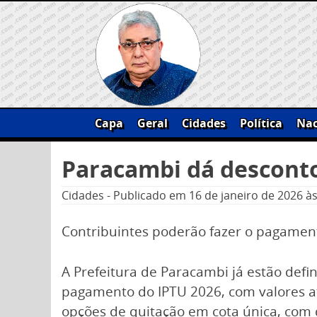
Skip
to
content
Capa
Geral
Cidades
Política
Nac
Pesquisar
Paracambi dá desconto
por:
Cidades
-
Publicado em
16 de janeiro de 2026
às
Contribuintes poderão fazer o pagamen
A Prefeitura de Paracambi já estão defin
pagamento do IPTU 2026, com valores at
opções de quitação em cota única, com 