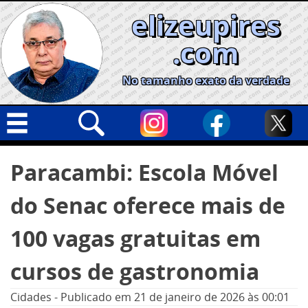
Skip
elizeupires
to
content
.com
No tamanho exato da verdade
Capa
Pesquisar
Paracambi: Escola Móvel
por:
Geral
do Senac oferece mais de
Cidades
Política
100 vagas gratuitas em
Nacional
cursos de gastronomia
Opinião
Cidades
-
Publicado em
21 de janeiro de 2026
às 00:01
Informe especial