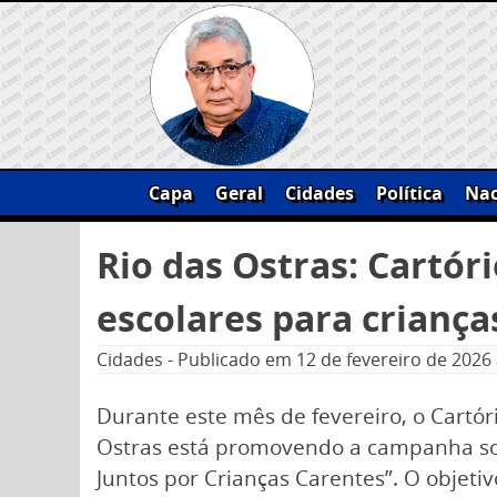
Skip
to
content
Capa
Geral
Cidades
Política
Nac
Pesquisar
Rio das Ostras: Cartó
por:
escolares para crianç
Cidades
-
Publicado em
12 de fevereiro de 2026
Durante este mês de fevereiro, o Cartóri
Ostras está promovendo a campanha so
Juntos por Crianças Carentes”. O objeti