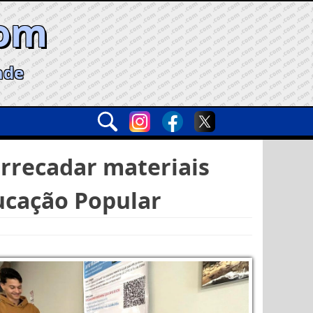
com
ade
rrecadar materiais
ucação Popular