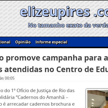
elizeupires .
No tamanho exato da verd
ional
Opinião
Informe especial
rio promove campanha para a
as atendidas no Centro de Ed
às 00:05
o do 1º Ofício de Justiça de Rio das
lidária “Cadernos do Amanhã –
vo é arrecadar cadernos brochura e