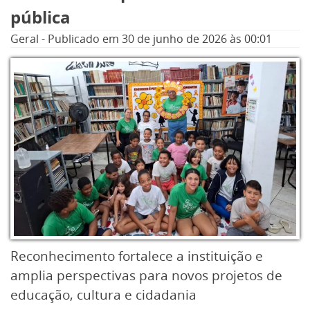
de 2025, o Ministério Público ajuizou uma
pública
ação civil pública contra o ex-prefeito e a
Geral
-
Publicado em
30 de junho de 2026
às 00:01
empresa Terrapleno Terraplanagem e
Construção, após identificar
superfaturamentos de mais de R$ 3,1 milhões
em contratos emergenciais firmados entre
2018 e 2020.
Reconhecimento fortalece a instituição e
amplia perspectivas para novos projetos de
educação, cultura e cidadania