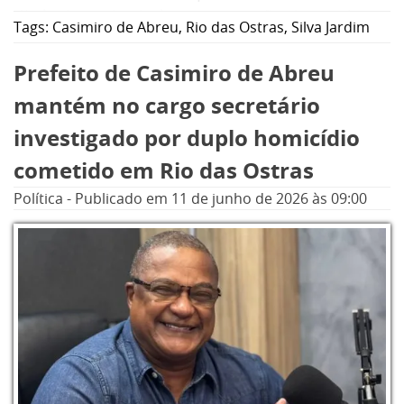
dinâmica voltada à apresentação de produtos
Tags:
Casimiro de Abreu
,
Rio das Ostras
,
Silva Jardim
e serviços, troca de experiências e geração de
parcerias.
Prefeito de Casimiro de Abreu
mantém no cargo secretário
A iniciativa busca fortalecer o ambiente de
investigado por duplo homicídio
negócios local por meio do networking entre
cometido em Rio das Ostras
empresas de diferentes segmentos. A
participação é gratuita e as informações
Política
-
Publicado em
11 de junho de 2026
às 09:00
podem ser obtidas pelo telefone 22 2643-
2120. A Faculdade CNEC fica na Rua Renascer
da Terceira Idade, s/n, Jardim Campomar, em
Rio das Ostras.