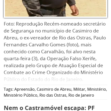
Foto: Reprodução Recém-nomeado secretário
de Segurança no município de Casimiro de
Abreu, o ex-vereador de Rio das Ostras, Paulo
Fernandes Carvalho Gomes (foto), mais
conhecido como Carvalhão, foi alvo nesta
quarta-feira (3), da Operação Falso Xerife,
realizada pelo Grupo de Atuação Especial de
Combate ao Crime Organizado do Ministério
Público do Estado do Rio de Janeiro.
Tags:
Apreensão
,
Casimiro de Abreu
,
Militar
,
Ministério
,
Ele, que é investigado por um duplo homicídio
Ministério Público
,
Rio das Ostras
,
Rio de Janeiro
ocorrido em 2025, se apresentava nas redes
Nem o Castramóvel escapa: PF
sociais como xerife, associando sua imagem a