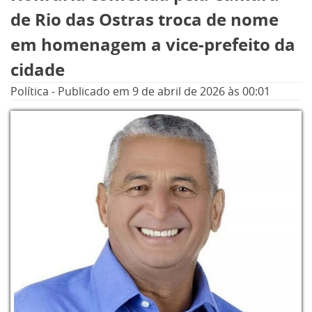
pelo município.
de Rio das Ostras troca de nome
em homenagem a vice-prefeito da
Totalmente estruturada com insumos,
cidade
equipamentos e uma equipe
multiprofissional, a carreta está posicionada
Política
-
Publicado em
9 de abril de 2026
às 00:01
no estacionamento público localizado entre a
Rodovia Amaral Peixoto e a Avenida Nossa
Senhora da Conceição, perpendicular à Rua
Menino Jesus de Praga, no Loteamento Village
Rio das Ostras, local onde o lançamento vai
acontecer.