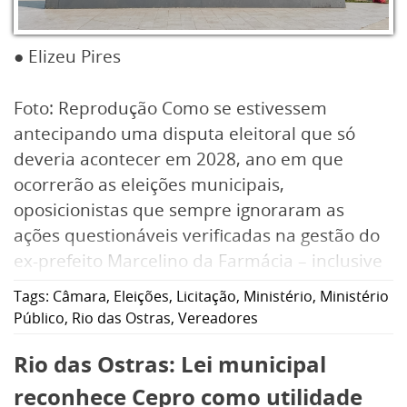
● Elizeu Pires
Foto: Reprodução Como se estivessem
antecipando uma disputa eleitoral que só
deveria acontecer em 2028, ano em que
ocorrerão as eleições municipais,
oposicionistas que sempre ignoraram as
ações questionáveis verificadas na gestão do
ex-prefeito Marcelino da Farmácia – inclusive
batendo palma para tudo na Câmara de
Tags:
Câmara
,
Eleições
,
Licitação
,
Ministério
,
Ministério
Vereadores – estão olhando com lupa os atos
Público
,
Rio das Ostras
,
Vereadores
da atual gestão, o que é extremamente
Rio das Ostras: Lei municipal
saudável. Só que, ao que parece, teriam
esquecido, por exemplo, que, em setembro
reconhece Cepro como utilidade