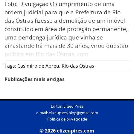
Foto: Divulgação O cumprimento de uma
ordem judicial para que a Prefeitura de Rio
das Ostras fizesse a demolição de um imóvel
construído em área de proteção permanente,
uma pendenga jurídica que vinha se
arrastando há mais de 30 anos, virou questão
política em Rio das Ostras, com
desinformados sobre o assunto atacando
Tags:
Casimiro de Abreu
,
Rio das Ostras
quem nada tem a ver com isso, além da
obrigação de cumprir decisão da Justiça,
Navegação
Publicações mais antigas
proferida num processo cujo valor de causa
por
foi estipulado ainda em cruzeiro (Cr$ 100 mil,
posts
que corresponderia hoje a cerca de R$ 3 mil).
Editor: Elizeu Pires
e-mail:
elizeupires.blog@gmail.com
Política de privacidade
© 2026 elizeupires.com