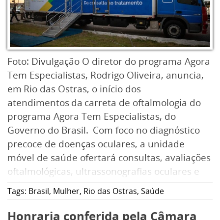
Foto: Divulgação O diretor do programa Agora
Tem Especialistas, Rodrigo Oliveira, anuncia,
em Rio das Ostras, o início dos
atendimentos da carreta de oftalmologia do
programa Agora Tem Especialistas, do
Governo do Brasil. Com foco no diagnóstico
precoce de doenças oculares, a unidade
móvel de saúde ofertará consultas, avaliações
oftalmológicas, ultrassonografias oculares e
até cirurgias de catarata, levando centenas de
Tags:
Brasil
,
Mulher
,
Rio das Ostras
,
Saúde
pessoas a voltarem a enxergar, para
pacientes do SUS agendadas e encaminhadas
Honraria conferida pela Câmara