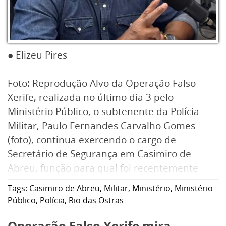
● Elizeu Pires
Foto: Reprodução Alvo da Operação Falso
Xerife, realizada no último dia 3 pelo
Ministério Público, o subtenente da Polícia
Militar, Paulo Fernandes Carvalho Gomes
(foto), continua exercendo o cargo de
Secretário de Segurança em Casimiro de
Abreu, função para qual foi recentemente
nomeado pelo prefeito Ramon Gidalte. Mais
Tags:
Casimiro de Abreu
,
Militar
,
Ministério
,
Ministério
conhecido como Carvalhão, o secretário foi
Público
,
Polícia
,
Rio das Ostras
vereador em Rio das Ostras até 31 de
Operação Falso Xerife mira
dezembro de 2024.