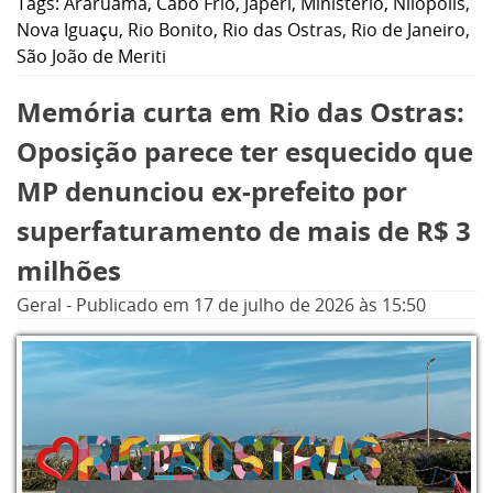
Tags:
Araruama
,
Cabo Frio
,
Japeri
,
Ministério
,
Nilópolis
,
mil eleitores, de 20 cidades, é fruto de uma
Nova Iguaçu
,
Rio Bonito
,
Rio das Ostras
,
Rio de Janeiro
,
decisão do presidente do órgão,
São João de Meriti
desembargador Claudio de Mello Tavares,
Memória curta em Rio das Ostras:
após uma análise produzida pelo Grupo de
Trabalho Unificado de Defesa da Integridade
Oposição parece ter esquecido que
Eleitoral. O comitê é formado pelo Sistema de
MP denunciou ex-prefeito por
Justiça Eleitoral e pelos setores de inteligência
superfaturamento de mais de R$ 3
das forças de segurança, com o objetivo de
milhões
impedir que a votação seja realizada em
locais dominados pelo crime organizado e
Geral
-
Publicado em
17 de julho de 2026
às 15:50
classificados como de alto risco.