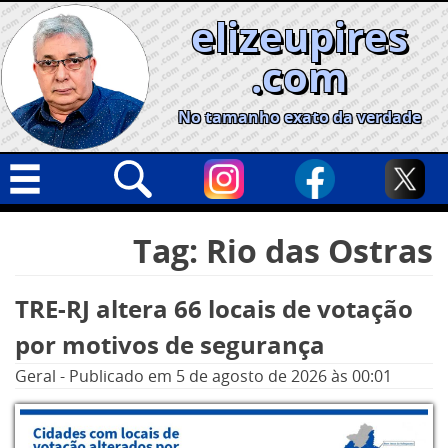
Skip
elizeupires
to
content
.com
No tamanho exato da verdade
Capa
Pesquisar
Tag:
Rio das Ostras
por:
Geral
Cidades
TRE-RJ altera 66 locais de votação
Política
por motivos de segurança
Nacional
Geral
-
Publicado em
5 de agosto de 2026
às 00:01
Opinião
Informe especial