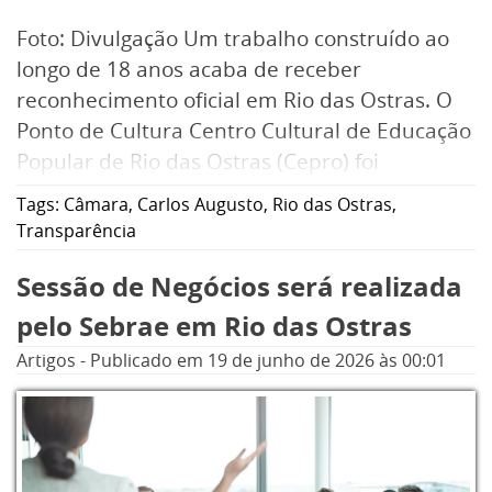
Foto: Divulgação Um trabalho construído ao
longo de 18 anos acaba de receber
reconhecimento oficial em Rio das Ostras. O
Ponto de Cultura Centro Cultural de Educação
Popular de Rio das Ostras (Cepro) foi
declarado de Utilidade Pública Municipal por
Tags:
Câmara
,
Carlos Augusto
,
Rio das Ostras
,
meio da Lei nº 3244, de 26 de junho de 2026.
Transparência
A medida reconhece a relevância dos serviços
Sessão de Negócios será realizada
prestados pela instituição e fortalece sua
atuação nas áreas de educação popular,
pelo Sebrae em Rio das Ostras
cultura, cidadania e desenvolvimento social.
Artigos
-
Publicado em
19 de junho de 2026
às 00:01