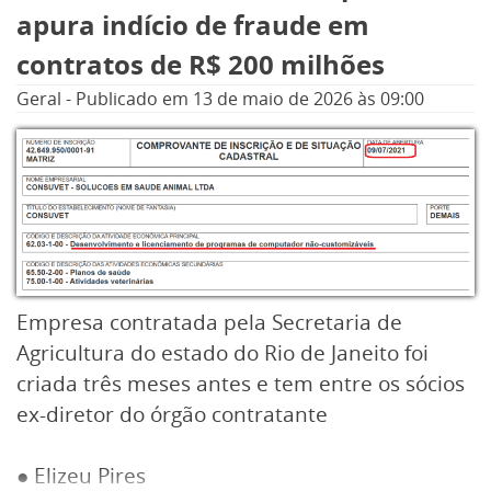
discursos de combate à criminalidade, em
apura indício de fraude em
contraste com os fatos apurados pelo MP, que
contratos de R$ 200 milhões
hoje cumpriu mandado de busca e apreensão
Geral
-
Publicado em
13 de maio de 2026
às 09:00
contra ele.
Empresa contratada pela Secretaria de
Agricultura do estado do Rio de Janeito foi
criada três meses antes e tem entre os sócios
ex-diretor do órgão contratante
● Elizeu Pires