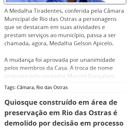
A Medalha Tiradentes, conferida pela Câmara
Municipal de Rio das Ostras a personagens
que se destacam em suas atividades e
prestam serviços ao município, passa a ser
chamada, agora, Medalha Gelson Apicelo.
A mudança foi aprovada por unanimidade
pelos membros da Casa. A troca de nome
proposta pelo vereador Marciel Gonçalves,
tem como objetivo homenagear uma figura de
Tags:
Câmara
,
Rio das Ostras
grande relevância política e social para o
município.
Quiosque construído em área de
preservação em Rio das Ostras é
demolido por decisão em processo