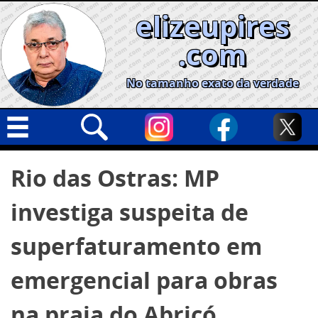
Skip
elizeupires
to
content
.com
No tamanho exato da verdade
Capa
Pesquisar
Rio das Ostras: MP
por:
Geral
investiga suspeita de
Cidades
Política
superfaturamento em
Nacional
emergencial para obras
Opinião
na praia do Abricó
Informe especial