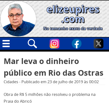
Skip
elizeupires
to
content
.com
No tamanho exato da verdade
Capa
Pesquisar
Mar leva o dinheiro
por:
Geral
público em Rio das Ostras
Cidades
Política
Cidades
-
Publicado em
23 de julho de 2019
às 00:02
Nacional
Obra de R$ 5 milhões não resolveu o problema na
Opinião
Praia do Abricó
Informe especial