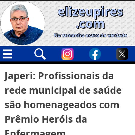
Skip
elizeupires
to
content
.com
No tamanho exato da verdade
Capa
Pesquisar
Japeri: Profissionais da
por:
Geral
rede municipal de saúde
Cidades
Política
são homenageados com
Nacional
Prêmio Heróis da
Opinião
Enfermagem
Informe especial