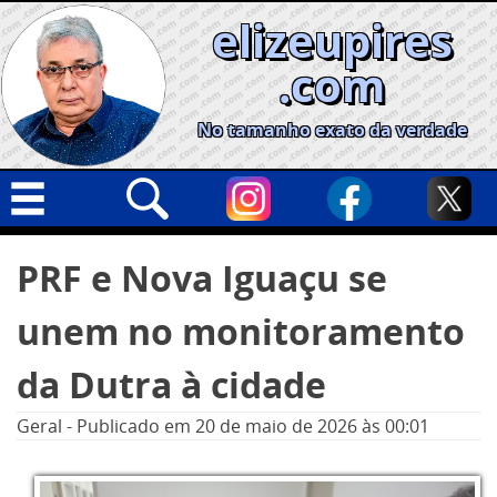
Skip
elizeupires
to
content
.com
No tamanho exato da verdade
Capa
Pesquisar
PRF e Nova Iguaçu se
por:
Geral
unem no monitoramento
Cidades
Política
da Dutra à cidade
Nacional
Geral
-
Publicado em
20 de maio de 2026
às 00:01
Opinião
Informe especial