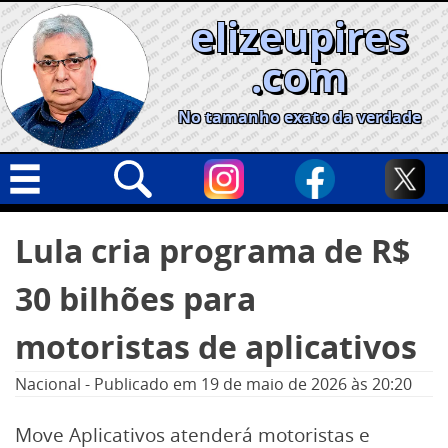
Skip
elizeupires
to
content
.com
No tamanho exato da verdade
Capa
Pesquisar
Lula cria programa de R$
por:
Geral
30 bilhões para
Cidades
Política
motoristas de aplicativos
Nacional
Nacional
-
Publicado em
19 de maio de 2026
às 20:20
Opinião
Move Aplicativos atenderá motoristas e
Informe especial