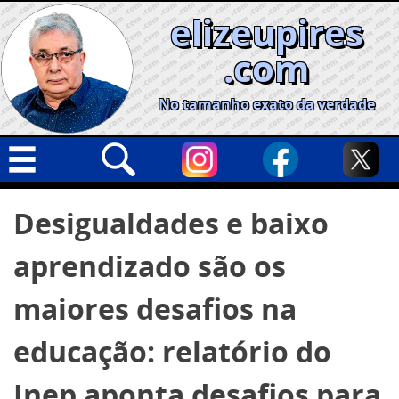
Skip
elizeupires
to
content
.com
No tamanho exato da verdade
Capa
Pesquisar
Desigualdades e baixo
por:
Geral
aprendizado são os
Cidades
Política
maiores desafios na
Nacional
educação: relatório do
Opinião
Inep aponta desafios para
Informe especial