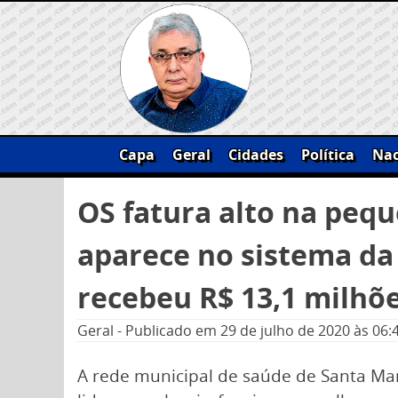
Skip
to
content
Capa
Geral
Cidades
Política
Nac
Pesquisar
OS fatura alto na peq
por:
aparece no sistema da P
recebeu R$ 13,1 milhõ
Geral
-
Publicado em
29 de julho de 2020
às 06:
A rede municipal de saúde de Santa M