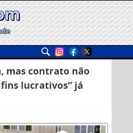
com
ade
, mas contrato não
ins lucrativos” já