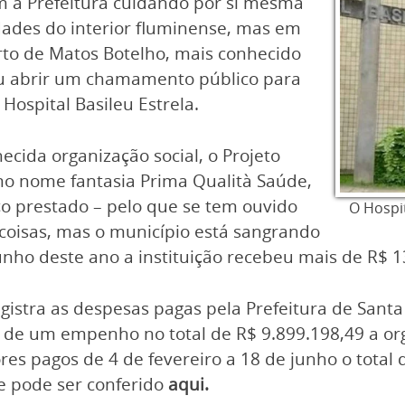
om a Prefeitura cuidando por si mesma
ades do interior fluminense, mas em
erto de Matos Botelho, mais conhecido
veu abrir um chamamento público para
 Hospital Basileu Estrela.
cida organização social, o Projeto
o nome fantasia Prima Qualità Saúde,
ço prestado – pelo que se tem ouvido
O Hospit
 coisas, mas o município está sangrando
unho deste ano a instituição recebeu mais de R$ 
istra as despesas pagas pela Prefeitura de Sant
 de um empenho no total de R$ 9.899.198,49 a org
es pagos de 4 de fevereiro a 18 de junho o total 
e pode ser conferido
aqui
.