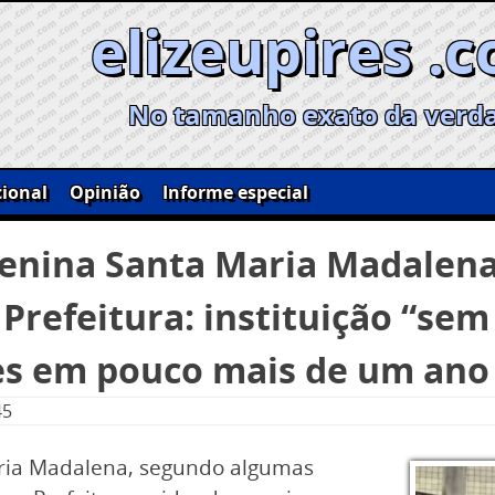
elizeupires .
No tamanho exato da verd
ional
Opinião
Informe especial
uenina Santa Maria Madalena
refeitura: instituição “sem f
es em pouco mais de um ano
45
aria Madalena, segundo algumas