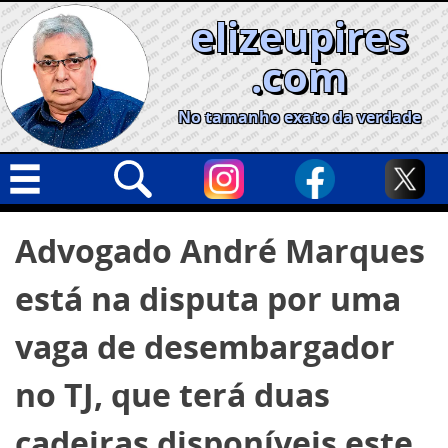
Skip
elizeupires
to
content
.com
No tamanho exato da verdade
Capa
Pesquisar
Advogado André Marques
por:
Geral
está na disputa por uma
Cidades
Política
vaga de desembargador
Nacional
no TJ, que terá duas
Opinião
cadeiras disponíveis este
Informe especial