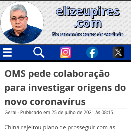
Skip
elizeupires
to
content
.com
No tamanho exato da verdade
Capa
Pesquisar
OMS pede colaboração
por:
Geral
para investigar origens do
Cidades
Política
novo coronavírus
Nacional
Geral
-
Publicado em
25 de julho de 2021
às 08:15
Opinião
China rejeitou plano de prosseguir com as
Informe especial