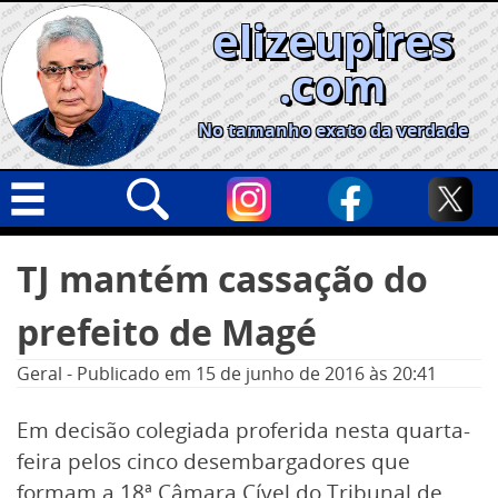
Skip
elizeupires
to
content
.com
No tamanho exato da verdade
Capa
Pesquisar
TJ mantém cassação do
por:
Geral
prefeito de Magé
Cidades
Política
Geral
-
Publicado em
15 de junho de 2016
às 20:41
Nacional
Em decisão colegiada proferida nesta quarta-
Opinião
feira pelos cinco desembargadores que
Informe especial
formam a 18ª Câmara Cível do Tribunal de