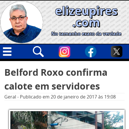
Skip
elizeupires
to
content
.com
No tamanho exato da verdade
Capa
Pesquisar
Belford Roxo confirma
por:
Geral
calote em servidores
Cidades
Política
Geral
-
Publicado em
20 de janeiro de 2017
às 19:08
Nacional
Opinião
Informe especial