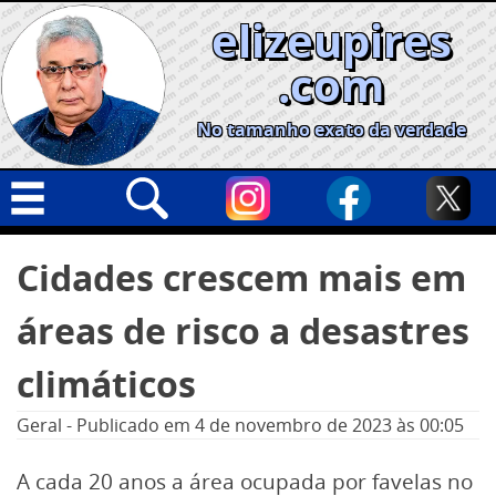
Skip
elizeupires
to
content
.com
No tamanho exato da verdade
Capa
Pesquisar
Cidades crescem mais em
por:
Geral
áreas de risco a desastres
Cidades
Política
climáticos
Nacional
Geral
-
Publicado em
4 de novembro de 2023
às 00:05
Opinião
A cada 20 anos a área ocupada por favelas no
Informe especial