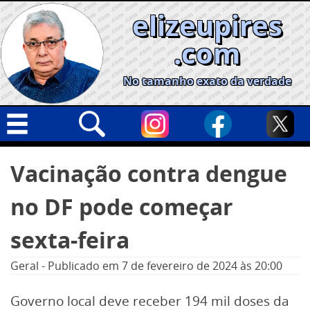
Skip
elizeupires
to
content
.com
No tamanho exato da verdade
Capa
Pesquisar
Vacinação contra dengue
por:
Geral
no DF pode começar
Cidades
Política
sexta-feira
Nacional
Geral
-
Publicado em
7 de fevereiro de 2024
às 20:00
Opinião
Governo local deve receber 194 mil doses da
Informe especial