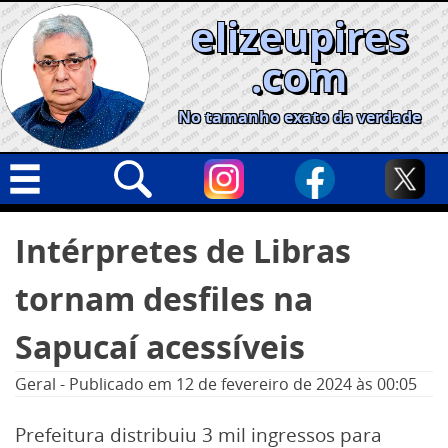
Skip
elizeupires
to
content
.com
No tamanho exato da verdade
Capa
Pesquisar
Intérpretes de Libras
por:
Geral
tornam desfiles na
Cidades
Política
Sapucaí acessíveis
Nacional
Geral
-
Publicado em
12 de fevereiro de 2024
às 00:05
Opinião
Prefeitura distribuiu 3 mil ingressos para
Informe especial