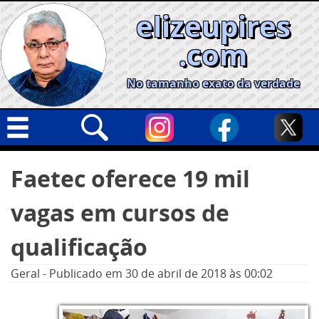
Skip
elizeupires
to
content
.com
No tamanho exato da verdade
Capa
Pesquisar
Faetec oferece 19 mil
por:
Geral
vagas em cursos de
Cidades
Política
qualificação
Nacional
Geral
-
Publicado em
30 de abril de 2018
às 00:02
Opinião
Informe especial