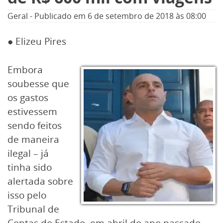
Geral
-
Publicado em
6 de setembro de 2018
às 08:00
● Elizeu Pires
Embora
soubesse que
os gastos
estivessem
sendo feitos
de maneira
ilegal – já
tinha sido
alertada sobre
isso pelo
Tribunal de
Contas do Estado em abril do ano passado –