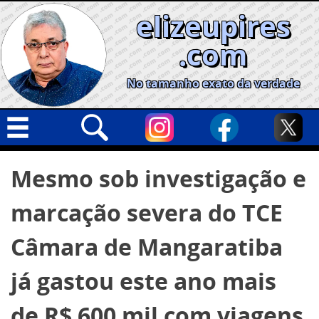
Skip
elizeupires
to
content
.com
No tamanho exato da verdade
Capa
Pesquisar
Mesmo sob investigação e
por:
Geral
marcação severa do TCE
Cidades
Política
Câmara de Mangaratiba
Nacional
já gastou este ano mais
Opinião
de R$ 600 mil com viagens
Informe especial