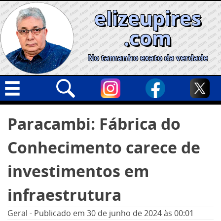
Skip
elizeupires
to
content
.com
No tamanho exato da verdade
Capa
Pesquisar
Paracambi: Fábrica do
por:
Geral
Conhecimento carece de
Cidades
Política
investimentos em
Nacional
infraestrutura
Opinião
Geral
-
Publicado em
30 de junho de 2024
às 00:01
Informe especial