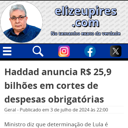
Skip
elizeupires
to
content
.com
No tamanho exato da verdade
Capa
Pesquisar
Haddad anuncia R$ 25,9
por:
Geral
bilhões em cortes de
Cidades
Política
despesas obrigatórias
Nacional
Geral
-
Publicado em
3 de julho de 2024
às 22:00
Opinião
Ministro diz que determinação de Lula é
Informe especial