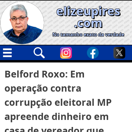
Skip
elizeupires
to
content
.com
No tamanho exato da verdade
Capa
Pesquisar
Belford Roxo: Em
por:
Geral
operação contra
Cidades
Política
corrupção eleitoral MP
Nacional
apreende dinheiro em
Opinião
casa de vereador que
Informe especial