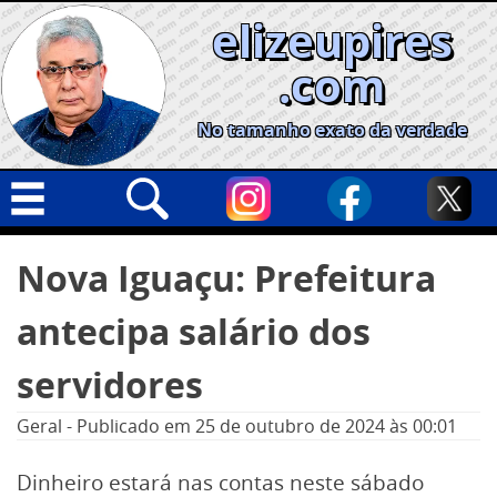
Skip
elizeupires
to
content
.com
No tamanho exato da verdade
Capa
Pesquisar
Nova Iguaçu: Prefeitura
por:
Geral
antecipa salário dos
Cidades
Política
servidores
Nacional
Geral
-
Publicado em
25 de outubro de 2024
às 00:01
Opinião
Dinheiro estará nas contas neste sábado
Informe especial