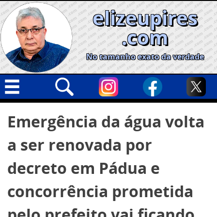
Skip
elizeupires
to
content
.com
No tamanho exato da verdade
Capa
Pesquisar
Emergência da água volta
por:
Geral
a ser renovada por
Cidades
Política
decreto em Pádua e
Nacional
concorrência prometida
Opinião
pelo prefeito vai ficando
Informe especial