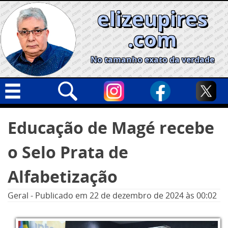
Skip
elizeupires
to
content
.com
No tamanho exato da verdade
Capa
Pesquisar
Educação de Magé recebe
por:
Geral
o Selo Prata de
Cidades
Política
Alfabetização
Nacional
Geral
-
Publicado em
22 de dezembro de 2024
às 00:02
Opinião
Informe especial