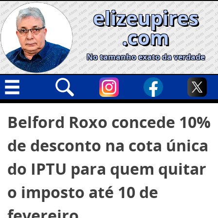
Skip
elizeupires
to
content
.com
No tamanho exato da verdade
Capa
Pesquisar
Belford Roxo concede 10%
por:
Geral
de desconto na cota única
Cidades
Política
do IPTU para quem quitar
Nacional
o imposto até 10 de
Opinião
fevereiro
Informe especial