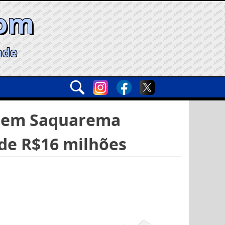
com
ade
io em Saquarema
de R$16 milhões