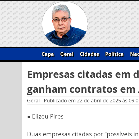
Skip
to
content
Capa
Geral
Cidades
Política
Nac
Pesquisar
Empresas citadas em d
por:
ganham contratos em 
Geral
-
Publicado em
22 de abril de 2025
às 09:0
● Elizeu Pires
Duas empresas citadas por “possíveis ind