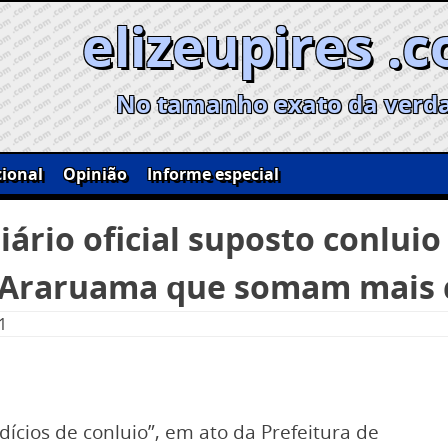
elizeupires .
No tamanho exato da verd
ional
Opinião
Informe especial
iário oficial suposto conlu
Araruama que somam mais 
1
ícios de conluio”, em ato da Prefeitura de