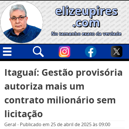
Skip
elizeupires
to
content
.com
No tamanho exato da verdade
Capa
Pesquisar
Itaguaí: Gestão provisória
por:
Geral
autoriza mais um
Cidades
Política
contrato milionário sem
Nacional
licitação
Opinião
Geral
-
Publicado em
25 de abril de 2025
às 09:00
Informe especial