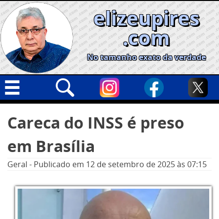
Skip
elizeupires
to
content
.com
No tamanho exato da verdade
Capa
Pesquisar
Careca do INSS é preso
por:
Geral
em Brasília
Cidades
Política
Geral
-
Publicado em
12 de setembro de 2025
às 07:15
Nacional
Opinião
Informe especial