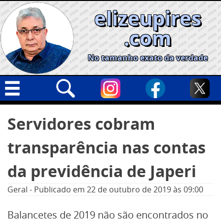
Skip
elizeupires
to
content
.com
No tamanho exato da verdade
Capa
Pesquisar
Servidores cobram
por:
Geral
transparência nas contas
Cidades
Política
da previdência de Japeri
Nacional
Geral
-
Publicado em
22 de outubro de 2019
às 09:00
Opinião
Balancetes de 2019 não são encontrados no
Informe especial