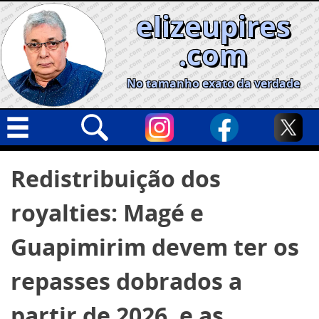
Skip
elizeupires
to
content
.com
No tamanho exato da verdade
Capa
Pesquisar
Redistribuição dos
por:
Geral
royalties: Magé e
Cidades
Política
Guapimirim devem ter os
Nacional
repasses dobrados a
Opinião
partir de 2026, e as
Informe especial