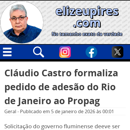
Skip
elizeupires
to
content
.com
No tamanho exato da verdade
Capa
Pesquisar
Cláudio Castro formaliza
por:
Geral
pedido de adesão do Rio
Cidades
Política
de Janeiro ao Propag
Nacional
Geral
-
Publicado em
5 de janeiro de 2026
às 00:01
Opinião
Solicitação do governo fluminense deeve ser
Informe especial