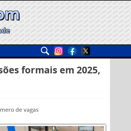
com
ade
sões formais em 2025,
número de vagas