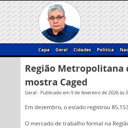
Skip
to
content
Capa
Geral
Cidades
Política
Nac
Pesquisar
Região Metropolitana 
por:
mostra Caged
Geral
-
Publicado em
9 de fevereiro de 2026
às 
Em dezembro, o estado registrou 85.153
O mercado de trabalho formal na Região