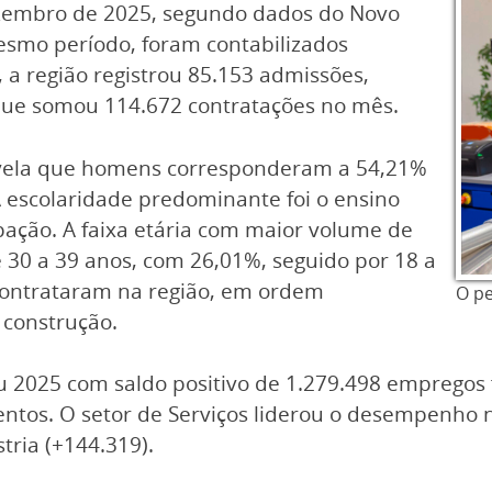
ezembro de 2025, segundo dados do Novo
esmo período, foram contabilizados
a região registrou 85.153 admissões,
ue somou 114.672 contratações no mês.
evela que homens corresponderam a 54,21%
A escolaridade predominante foi o ensino
ação. A faixa etária com maior volume de
 30 a 39 anos, com 26,01%, seguido por 18 a
 contrataram na região, em ordem
O pe
 construção.
u 2025 com saldo positivo de 1.279.498 empregos 
ntos. O setor de Serviços liderou o desempenho n
tria (+144.319).