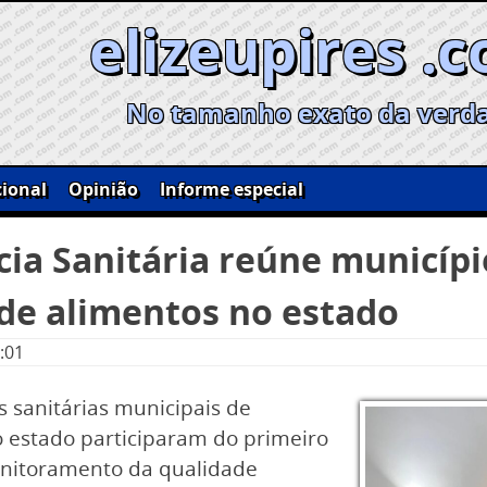
elizeupires .
No tamanho exato da verd
ional
Opinião
Informe especial
cia Sanitária reúne municípi
 de alimentos no estado
:01
s sanitárias municipais de
o estado participaram do primeiro
onitoramento da qualidade