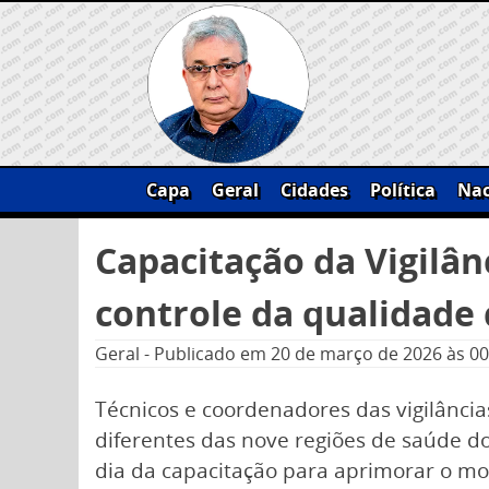
Skip
to
content
Capa
Geral
Cidades
Política
Nac
Pesquisar
Capacitação da Vigilân
por:
controle da qualidade
Geral
-
Publicado em
20 de março de 2026
às 00
Técnicos e coordenadores das vigilância
diferentes das nove regiões de saúde d
dia da capacitação para aprimorar o m