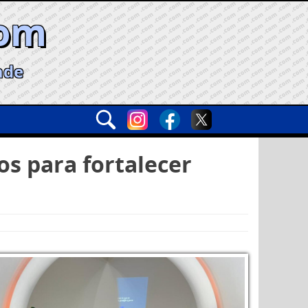
com
ade
os para fortalecer