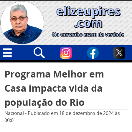
Skip
elizeupires
to
content
.com
No tamanho exato da verdade
Capa
Pesquisar
Programa Melhor em
por:
Geral
Casa impacta vida da
Cidades
Política
população do Rio
Nacional
Nacional
-
Publicado em
18 de dezembro de 2024
às
Opinião
00:01
Informe especial