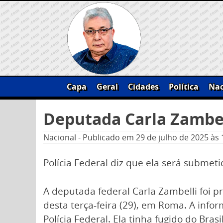
Skip
to
content
Capa
Geral
Cidades
Política
Nac
Pesquisar
Deputada Carla Zambell
por:
Nacional
-
Publicado em
29 de julho de 2025
às 
Polícia Federal diz que ela será submet
A deputada federal Carla Zambelli foi pr
desta terça-feira (29), em Roma. A info
Polícia Federal. Ela tinha fugido do Bra