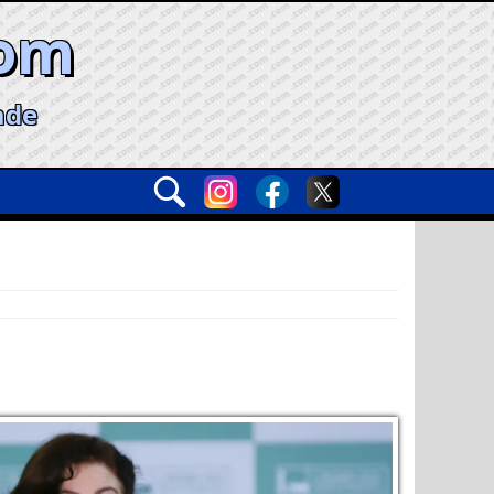
com
ade