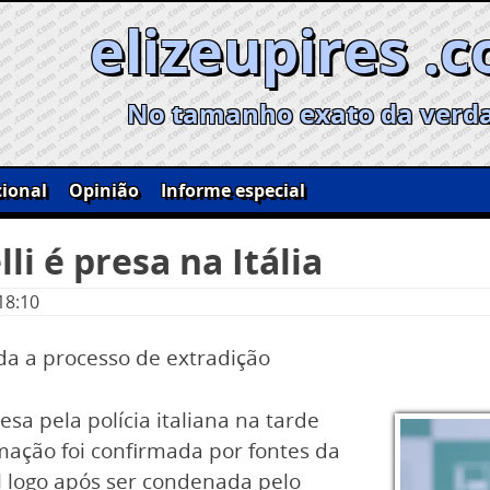
elizeupires .
No tamanho exato da verd
ional
Opinião
Informe especial
i é presa na Itália
18:10
ida a processo de extradição
esa pela polícia italiana na tarde
rmação foi confirmada por fontes da
sil logo após ser condenada pelo