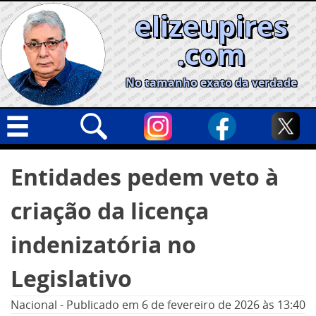
Skip
elizeupires
to
content
.com
No tamanho exato da verdade
Capa
Pesquisar
Entidades pedem veto à
por:
Geral
criação da licença
Cidades
Política
indenizatória no
Nacional
Legislativo
Opinião
Nacional
-
Publicado em
6 de fevereiro de 2026
às 13:40
Informe especial