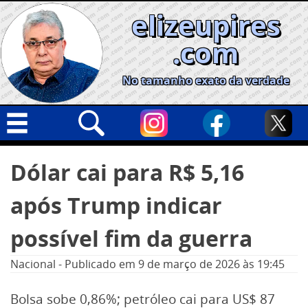
Skip
elizeupires
to
content
.com
No tamanho exato da verdade
Capa
Pesquisar
Dólar cai para R$ 5,16
por:
Geral
após Trump indicar
Cidades
Política
possível fim da guerra
Nacional
Nacional
-
Publicado em
9 de março de 2026
às 19:45
Opinião
Bolsa sobe 0,86%; petróleo cai para US$ 87
Informe especial