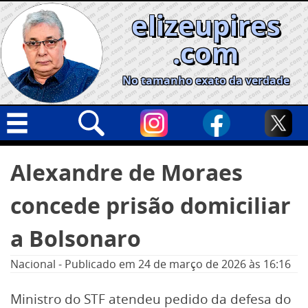
Skip
elizeupires
to
content
.com
No tamanho exato da verdade
Capa
Pesquisar
Alexandre de Moraes
por:
Geral
concede prisão domiciliar
Cidades
Política
a Bolsonaro
Nacional
Nacional
-
Publicado em
24 de março de 2026
às 16:16
Opinião
Ministro do STF atendeu pedido da defesa do
Informe especial