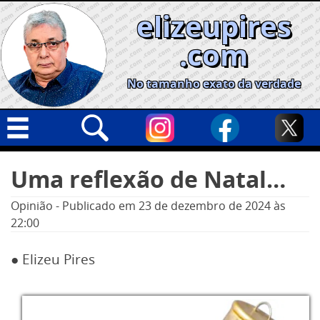
Skip
elizeupires
to
content
.com
No tamanho exato da verdade
Capa
Pesquisar
Uma reflexão de Natal…
por:
Geral
Opinião
-
Publicado em
23 de dezembro de 2024
às
Cidades
22:00
Política
● Elizeu Pires
Nacional
Opinião
Informe especial