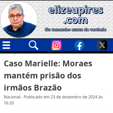
Skip
elizeupires
to
content
.com
No tamanho exato da verdade
Capa
Pesquisar
Caso Marielle: Moraes
por:
Geral
mantém prisão dos
Cidades
Política
irmãos Brazão
Nacional
Nacional
-
Publicado em
23 de dezembro de 2024
às
Opinião
16:20
Informe especial