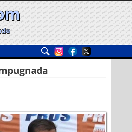
com
ade
 impugnada