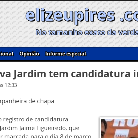
elizeupires .
No tamanho exato da verd
ional
Opinião
Informe especial
Silva Jardim tem candidatura
às 12:33
mpanheira de chapa
o registro de candidatura
a Jardim Jaime Figueiredo, que
r marcada para o dia 8 de março.