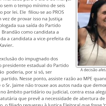
ato sem o tempo mínimo de seis
 por lei. Ele filiou-se ao PROS
 vez de provar isso na Justiça
ologada sua saída do Partido
ra Brandão como candidata a
da a candidata a vice-prefeita da
Xavier.
 exclusão do impugnado dos
o presidente estadual do Partido
A decisão afet
o poderia, por si só, ser
o partido. Nesse ponto, assiste razão ao MPE qua
 o Sr. Jaime não trouxe aos autos nada que demon
, no âmbito partidário ou judicial, contra essa al
atutária que prevê a necessidade de abertura de
, o filiado requereu à Justiça Eleitoral que fosse