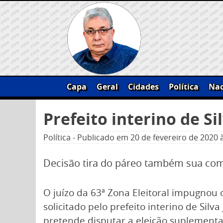
Skip
to
content
Capa
Geral
Cidades
Política
Nac
Pesquisar
Prefeito interino de 
por:
Política
-
Publicado em
20 de fevereiro de 2020
Decisão tira do páreo também sua co
O juízo da 63ª Zona Eleitoral impugnou 
solicitado pelo prefeito interino de Silv
pretende disputar a eleição suplementa