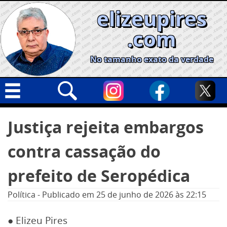
Skip
elizeupires
to
content
.com
No tamanho exato da verdade
Capa
Pesquisar
Justiça rejeita embargos
por:
Geral
contra cassação do
Cidades
Política
prefeito de Seropédica
Nacional
Política
-
Publicado em
25 de junho de 2026
às 22:15
Opinião
● Elizeu Pires
Informe especial