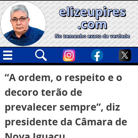
Skip
elizeupires
to
content
.com
No tamanho exato da verdade
Capa
Pesquisar
“A ordem, o respeito e o
por:
Geral
decoro terão de
Cidades
Política
prevalecer sempre”, diz
Nacional
presidente da Câmara de
Opinião
Nova Iguaçu
Informe especial