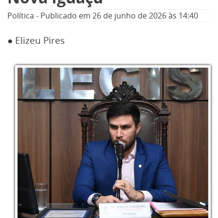
Política
-
Publicado em
26 de junho de 2026
às 14:40
● Elizeu Pires