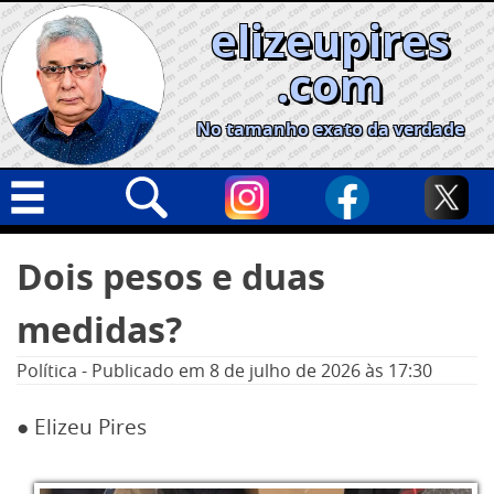
Skip
elizeupires
to
content
.com
No tamanho exato da verdade
Capa
Pesquisar
Dois pesos e duas
por:
Geral
medidas?
Cidades
Política
Política
-
Publicado em
8 de julho de 2026
às 17:30
Nacional
● Elizeu Pires
Opinião
Informe especial