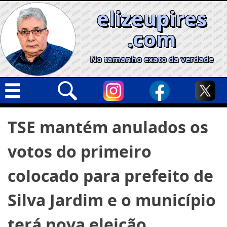
Skip
elizeupires
to
content
.com
No tamanho exato da verdade
Capa
Pesquisar
TSE mantém anulados os
por:
Geral
votos do primeiro
Cidades
Política
colocado para prefeito de
Nacional
Silva Jardim e o município
Opinião
terá nova eleição
Informe especial